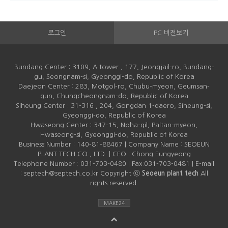
로그인
PC 버전보기
Bundang Center : 3109, A tower , 177, Jeongjail-ro, Bundang-
gu, Seongnam-si, Gyeonggi-do, Republic of Korea
Daejeon Center : 283, Motgol-ro, Chubu-myeon, Geumsan-
gun, Chungcheongnam-do, Republic of Korea
Siheung Center : 31-316 , 204, Gongdan 1-daero, Siheung-si,
Gyeonggi-do, Republic of Korea
Hwaseong Center : 347-15, Noha-gil, Paltan-myeon,
Hwaseong-si, Gyeonggi-do, Republic of Korea
Business Number : 140-81-88467 | Company Name : SEOEUN
PLANT TECH CO., LTD. | CEO : Chong Eungyeong
Telephone Number : 031-703-0480 | Fax:031-703-0481 | E-mail
: septech@septech.co.kr Copyright ⓒ
Seoeun plant tech
All
rights reserved.
MAKE24